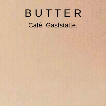
B U T T E R
Café. Gaststätt
e.